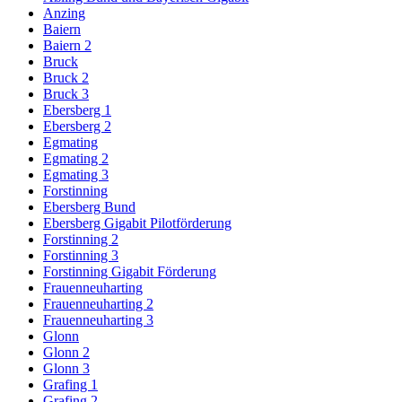
Anzing
Baiern
Baiern 2
Bruck
Bruck 2
Bruck 3
Ebersberg 1
Ebersberg 2
Egmating
Egmating 2
Egmating 3
Forstinning
Ebersberg Bund
Ebersberg Gigabit Pilotförderung
Forstinning 2
Forstinning 3
Forstinning Gigabit Förderung
Frauenneuharting
Frauenneuharting 2
Frauenneuharting 3
Glonn
Glonn 2
Glonn 3
Grafing 1
Grafing 2