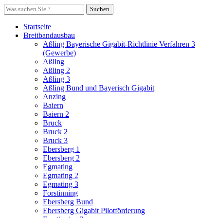
Suchen
Startseite
Breitbandausbau
Aßling Bayerische Gigabit-Richtlinie Verfahren 3
(Gewerbe)
Aßling
Aßling 2
Aßling 3
Aßling Bund und Bayerisch Gigabit
Anzing
Baiern
Baiern 2
Bruck
Bruck 2
Bruck 3
Ebersberg 1
Ebersberg 2
Egmating
Egmating 2
Egmating 3
Forstinning
Ebersberg Bund
Ebersberg Gigabit Pilotförderung