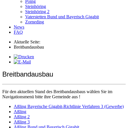
Poing
Steinhöring
Steinhöring 2
Vaterstetten Bund und Bayerisch Gigabit
Zorneding
News
FAQ
Aktuelle Seite:
Breitbandausbau
Breitbandausbau
Für den aktuellen Stand des Breitbandausbaus wählen Sie im
Navigationsmenü bitte ihre Gemeinde aus !
Aßling Bayerische Gigabit-Richtlinie Verfahren 3 (Gewerbe)
Aßling
Aßling 2
Aßling 3
Aßling Bund und Bayerisch Gigabit