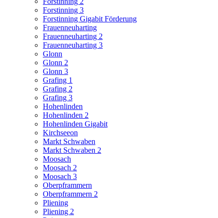
Forstinning 2
Forstinning 3
Forstinning Gigabit Förderung
Frauenneuharting
Frauenneuharting 2
Frauenneuharting 3
Glonn
Glonn 2
Glonn 3
Grafing 1
Grafing 2
Grafing 3
Hohenlinden
Hohenlinden 2
Hohenlinden Gigabit
Kirchseeon
Markt Schwaben
Markt Schwaben 2
Moosach
Moosach 2
Moosach 3
Oberpframmern
Oberpframmern 2
Pliening
Pliening 2