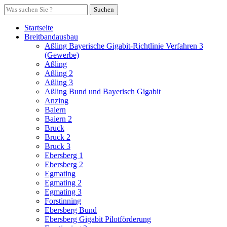
Suchen
Startseite
Breitbandausbau
Aßling Bayerische Gigabit-Richtlinie Verfahren 3
(Gewerbe)
Aßling
Aßling 2
Aßling 3
Aßling Bund und Bayerisch Gigabit
Anzing
Baiern
Baiern 2
Bruck
Bruck 2
Bruck 3
Ebersberg 1
Ebersberg 2
Egmating
Egmating 2
Egmating 3
Forstinning
Ebersberg Bund
Ebersberg Gigabit Pilotförderung