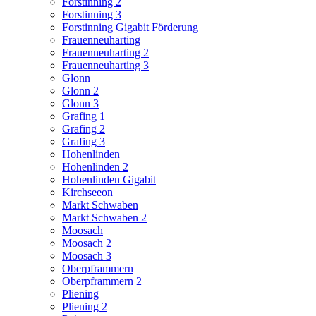
Forstinning 2
Forstinning 3
Forstinning Gigabit Förderung
Frauenneuharting
Frauenneuharting 2
Frauenneuharting 3
Glonn
Glonn 2
Glonn 3
Grafing 1
Grafing 2
Grafing 3
Hohenlinden
Hohenlinden 2
Hohenlinden Gigabit
Kirchseeon
Markt Schwaben
Markt Schwaben 2
Moosach
Moosach 2
Moosach 3
Oberpframmern
Oberpframmern 2
Pliening
Pliening 2